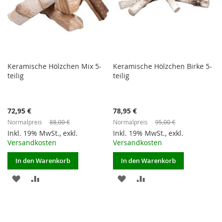
Keramische Hölzchen Mix 5-
Keramische Hölzchen Birke 5-
teilig
teilig
Sonderangebot
Sonderangebot
72,95 €
78,95 €
Normalpreis
88,00 €
Normalpreis
95,00 €
Inkl. 19% MwSt.
,
exkl.
Inkl. 19% MwSt.
,
exkl.
Versandkosten
Versandkosten
In den Warenkorb
In den Warenkorb
ZUR
ZUR
ZUR
ZUR
WUNSCHLISTE
VERGLEICHSLISTE
WUNSCHLISTE
VERGLEICHSLISTE
HINZUFÜGEN
HINZUFÜGEN
HINZUFÜGEN
HINZUFÜGEN