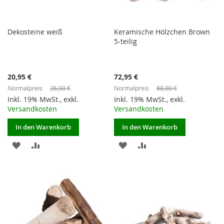
Dekosteine weiß
Keramische Hölzchen Brown
5-teilig
Sonderangebot
Sonderangebot
20,95 €
72,95 €
Normalpreis
26,00 €
Normalpreis
88,00 €
Inkl. 19% MwSt.
,
exkl.
Inkl. 19% MwSt.
,
exkl.
Versandkosten
Versandkosten
In den Warenkorb
In den Warenkorb
ZUR
ZUR
ZUR
ZUR
WUNSCHLISTE
VERGLEICHSLISTE
WUNSCHLISTE
VERGLEICHSLISTE
HINZUFÜGEN
HINZUFÜGEN
HINZUFÜGEN
HINZUFÜGEN