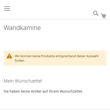
Direkt
Willkommen im Biokamine
Anmelden
Ein Konto
zum
Shop
erstellen
Inhalt
Such
Me
Wandkamine
Wir können keine Produkte entsprechend dieser Auswahl
finden
Mein Wunschzettel
Sie haben keine Artikel auf Ihrem Wunschzettel.